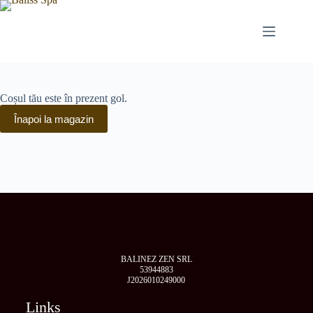
Coșul tău este în prezent gol.
Înapoi la magazin
BALINEZ ZEN SRL
53944883
J2026010249000
Links