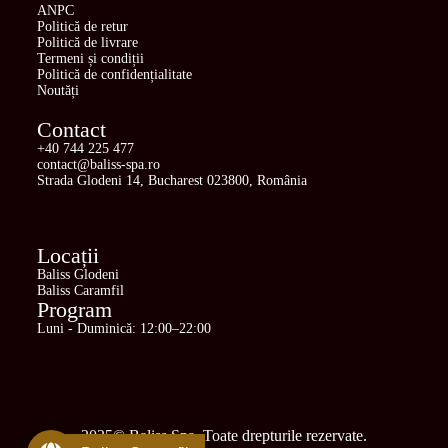
ANPC
Politică de retur
Politică de livrare
Termeni și condiții
Politică de confidențialitate
Noutăți
Contact
+40 744 225 477
contact@baliss-spa.ro
Strada Glodeni 14, Bucharest 023800, România
Locații
Baliss Glodeni
Baliss Caramfil
Program
Luni - Duminică: 12:00–22:00
2025© Baliss Spa. Toate drepturile rezervate.