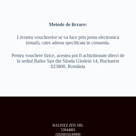
Metode de livrare:
Livrarea voucherelor se va face prin posta electronica
(email), catre adresa specificata in comanda.
Pentru vouchere fizice, acestea pot fi achizitionate direct de
la sediul Baliss Spa din Strada Glodeni 14, Bucharest
023800, România
BALINEZ ZEN SRL
53944883
J2026010249000