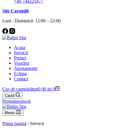
+40 744225477
Site Caramfil
Luni - Duminică: 12:00 – 22:00
Acasa
Servicii
Preturi
Voucher
Abonamente
Echipa
Contact
Coș de cumpărături
0,00
lei
0
Caută
Programeaza-te
Meniu
Prima pagină
/ Servicii