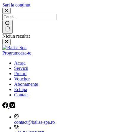
Sari la conținut
Niciun rezultat
Programeaza-te
Acasa
Servicii
Preturi
Voucher
Abonamente
Echipa
Contact
contact@baliss-spa.ro