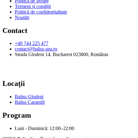
Politică de livrare
Termeni și condiții
Politică de confidențialitate
Noutăți
Contact
+40 744 225 477
contact@baliss-spa.ro
Strada Glodeni 14, Bucharest 023800, România
Locații
Baliss Glodeni
Baliss Caramfil
Program
Luni - Duminică: 12:00–22:00