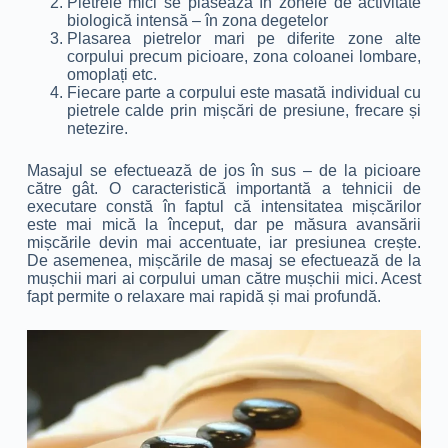
Pietrele mici se plasează în zonele de activitate
biologică intensă – în zona degetelor
Plasarea pietrelor mari pe diferite zone alte
corpului precum picioare, zona coloanei lombare,
omoplați etc.
Fiecare parte a corpului este masată individual cu
pietrele calde prin mișcări de presiune, frecare și
netezire.
Masajul se efectuează de jos în sus – de la picioare
către gât. O caracteristică importantă a tehnicii de
executare constă în faptul că intensitatea mișcărilor
este mai mică la început, dar pe măsura avansării
mișcările devin mai accentuate, iar presiunea crește.
De asemenea, mișcările de masaj se efectuează de la
mușchii mari ai corpului uman către mușchii mici. Acest
fapt permite o relaxare mai rapidă și mai profundă.