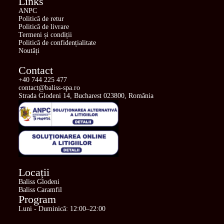
Links
ANPC
Politică de retur
Politică de livrare
Termeni și condiții
Politică de confidențialitate
Noutăți
Contact
+40 744 225 477
contact@baliss-spa.ro
Strada Glodeni 14, Bucharest 023800, România
Locații
Baliss Glodeni
Baliss Caramfil
Program
Luni - Duminică: 12:00–22:00