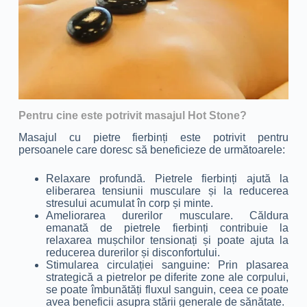
Pentru cine este potrivit masajul Hot Stone?
Masajul cu pietre fierbinți este potrivit pentru
persoanele care doresc să beneficieze de următoarele:
Relaxare profundă. Pietrele fierbinți ajută la
eliberarea tensiunii musculare și la reducerea
stresului acumulat în corp și minte.
Ameliorarea durerilor musculare. Căldura
emanată de pietrele fierbinți contribuie la
relaxarea mușchilor tensionați și poate ajuta la
reducerea durerilor și disconfortului.
Stimularea circulației sanguine: Prin plasarea
strategică a pietrelor pe diferite zone ale corpului,
se poate îmbunătăți fluxul sanguin, ceea ce poate
avea beneficii asupra stării generale de sănătate.