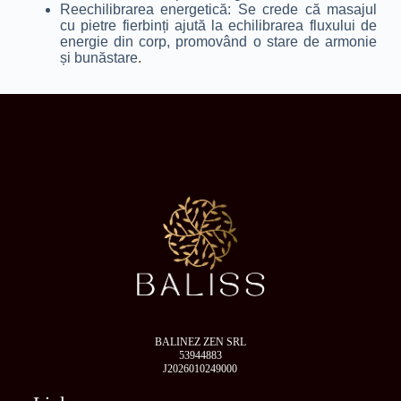
Reechilibrarea energetică: Se crede că masajul
cu pietre fierbinți ajută la echilibrarea fluxului de
energie din corp, promovând o stare de armonie
și bunăstare
.
BALINEZ ZEN SRL
53944883
J2026010249000