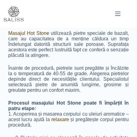
Masajul Hot Stone
utilizează pietre speciale de bazalt,
care au capacitatea de a menține căldura un timp
îndelungat datorită structurii sale poroase. Suprafața
acestora este perfect lustruită fapt ce conferă o senzație
plăcută la atingere.
Înainte de procedură, pietrele sunt pregătite și încălzite
la o temperatură de 40-55 de grade. Alegerea pietrelor
depinde direct de necesitățile clientului. Specialistul
selectează pietre de anumită lungime, grosime și
greutate pentru un confort maxim
.
Procesul masajului Hot Stone poate fi împărțit în
patru etape:
1. Acoperirea și masarea corpului cu uleiuri aromatice –
acest lucru ajută la
relaxare
și pregătește corpul pentru
procedură.