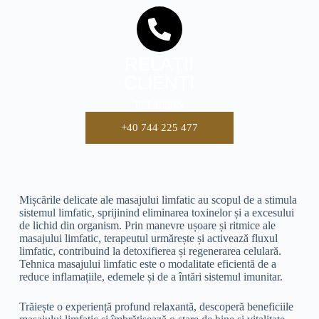
RELAȚII
CLIENȚI
TELEFON
+40 744 225 477
Mișcările delicate ale masajului limfatic au scopul de a stimula
sistemul limfatic, sprijinind eliminarea toxinelor și a excesului
de lichid din organism. Prin manevre ușoare și ritmice ale
masajului limfatic, terapeutul urmărește și activează fluxul
limfatic, contribuind la detoxifierea și regenerarea celulară.
Tehnica masajului limfatic este o modalitate eficientă de a
reduce inflamațiile, edemele și de a întări sistemul imunitar.
Trăiește o experiență profund relaxantă, descoperă beneficiile