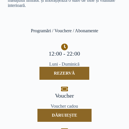
masajului limfatic și îmbrățișează o stare de bine și vitalitate
interioară.
Programări / Vouchere / Abonamente
12:00 - 22:00
Luni - Duminică
REZERVĂ
Voucher
Voucher cadou
DĂRUIEȘTE