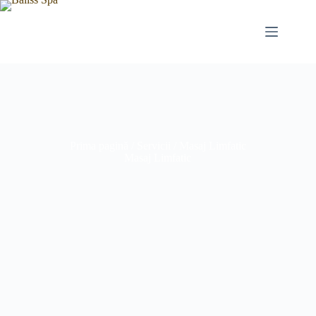
Prima pagină
/
Servicii
/ Masaj Limfatic
Masaj Limfatic