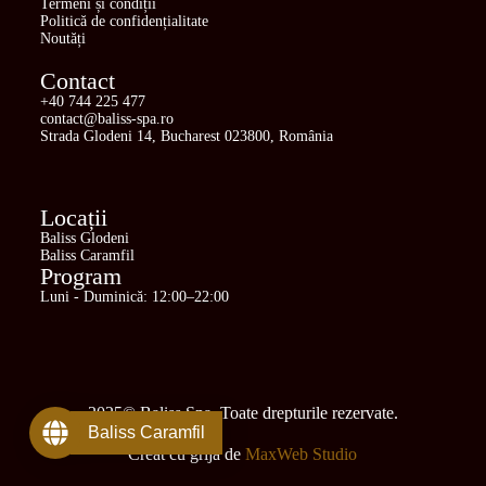
Termeni și condiții
Politică de confidențialitate
Noutăți
Contact
+40 744 225 477
contact@baliss-spa.ro
Strada Glodeni 14, Bucharest 023800, România
Locații
Baliss Glodeni
Baliss Caramfil
Program
Luni - Duminică: 12:00–22:00
2025© Baliss Spa. Toate drepturile rezervate.
Baliss Caramfil
Creat cu grijă de
MaxWeb Studio