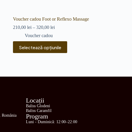
Voucher cadou Foot or Reflexo Massage
210,00
lei
–
320,00
lei
Voucher cadou
Selectează opțiunile
Locații
Baliss Glodeni
Baliss Caramfil
Program
0, România
Luni - Duminică: 12:00–22:00