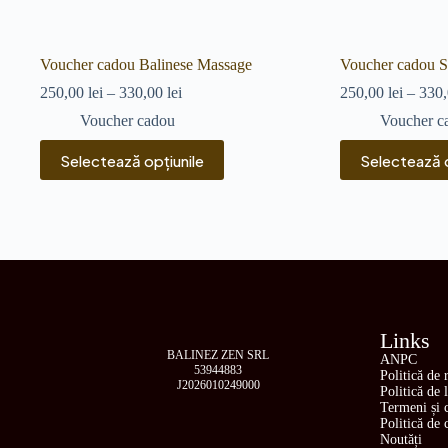
Voucher cadou Balinese Massage
Voucher cadou S
250,00
lei
–
330,00
lei
250,00
lei
–
330
Voucher cadou
Voucher c
Selectează opțiunile
Selectează o
Links
BALINEZ ZEN SRL
ANPC
53944883
Politică de 
J2026010249000
Politică de 
Termeni și c
Politică de 
Noutăți