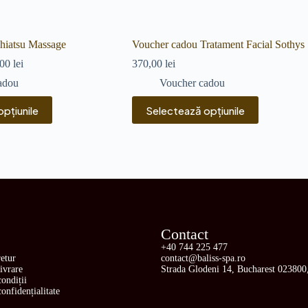
hiatsu Massage
Voucher cadou Tratament Facial Sothys
,00
lei
370,00
lei
adou
Voucher cadou
pțiunile
Selectează opțiunile
Contact
+40 744 225 477
retur
contact@baliss-spa.ro
livrare
Strada Glodeni 14, Bucharest 02380
ondiții
confidențialitate